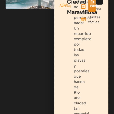
Ciudad
quienes
tu
124km
Reserva
vuelo
no
en línea
Maravillosa
quieren
Cuotas
perderse
fáciles
nada!
Un
recorrido
completo
por
todas
las
playas
y
postales
que
hacen
de
Río
una
ciudad
tan
especial.