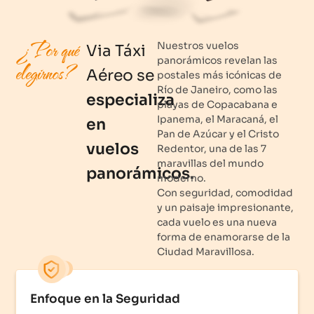
¿Por qué
Nuestros vuelos
Via Táxi
panorámicos revelan las
elegirnos?
Aéreo se
postales más icónicas de
Río de Janeiro, como las
especializa
playas de Copacabana e
Ipanema, el Maracaná, el
en
Pan de Azúcar y el Cristo
vuelos
Redentor, una de las 7
maravillas del mundo
panorámicos.
moderno.
Con seguridad, comodidad
y un paisaje impresionante,
cada vuelo es una nueva
forma de enamorarse de la
Ciudad Maravillosa.
Enfoque en la Seguridad