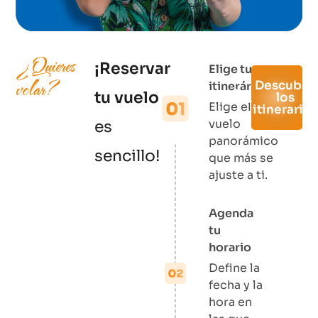
¿Quieres
¡Reservar
Elige tu
volar?
Descubrir
itinerário
tu vuelo
los
Elige el
itinerario
vuelo
es
panorámico
sencillo!
que más se
ajuste a ti.
Agenda
tu
horario
Define la
fecha y la
hora en