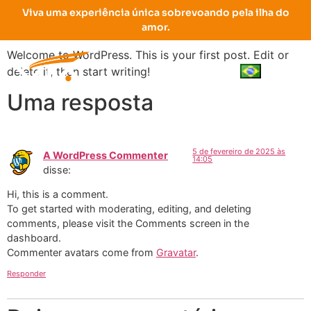
Hello world!
Viva uma experiência única sobrevoando pela ilha do
amor.
Welcome to WordPress. This is your first post. Edit or
delete it, then start writing!
Uma resposta
5 de fevereiro de 2025 às
A WordPress Commenter
14:05
disse:
Hi, this is a comment.
To get started with moderating, editing, and deleting
comments, please visit the Comments screen in the
dashboard.
Commenter avatars come from
Gravatar
.
Responder